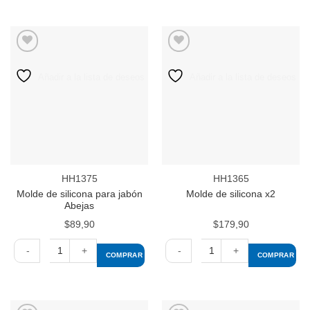
Molde
Molde
de
de
silicona
silicona
flores
cantidad
cantidad
Añadir a la lista de deseos
Añadir a la lista de deseos
HH1375
HH1365
Molde de silicona para jabón
Molde de silicona x2
Abejas
$
89,90
$
179,90
COMPRAR
COMPRAR
Molde
Molde
de
de
silicona
silicona