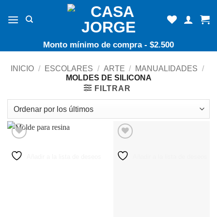
Skip
to
content
Monto mínimo de compra - $2.500
INICIO
/
ESCOLARES
/
ARTE
/
MANUALIDADES
/
MOLDES DE SILICONA
FILTRAR
Añadir a la lista de deseos
Añadir a la lista de deseos