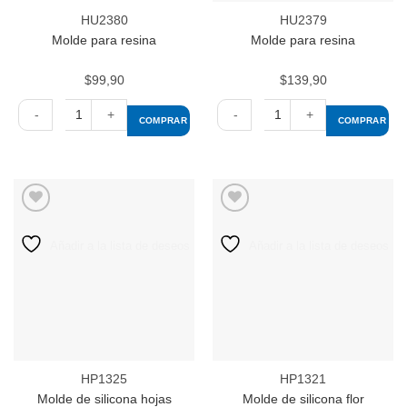
HU2380
HU2379
Molde para resina
Molde para resina
$
99,90
$
139,90
COMPRAR
COMPRAR
Molde
Molde
para
para
resina
resina
cantidad
cantidad
Añadir a la lista de deseos
Añadir a la lista de deseos
HP1325
HP1321
Molde de silicona hojas
Molde de silicona flor