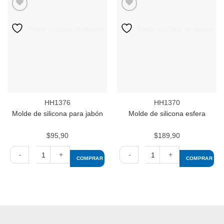
para
x2
jabón
cantidad
Abejas
Añadir a la lista de deseos
Añadir a la lista de deseos
cantidad
HH1376
HH1370
Molde de silicona para jabón
Molde de silicona esfera
$
95,90
$
189,90
COMPRAR
COMPRAR
Molde
Molde
de
de
silicona
silicona
para
esfera
jabón
cantidad
cantidad