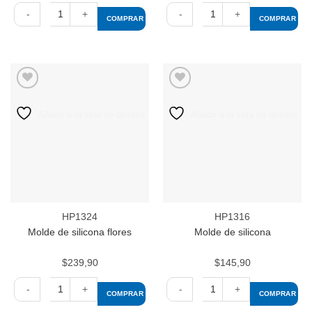
COMPRAR
COMPRAR
Molde
Molde
de
de
silicona
silicona
flor
flores
cantidad
cantidad
Añadir a la lista de deseos
Añadir a la lista de deseos
HP1324
HP1316
Molde de silicona flores
Molde de silicona
$
239,90
$
145,90
COMPRAR
COMPRAR