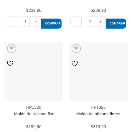
$
239,90
$
239,90
COMPRAR
COMPRAR
Molde
Molde
de
de
silicona
silicona
hojas
flor
cantidad
cantidad
Añadir a la lista de deseos
Añadir a la lista de deseos
HP1320
HP1326
Molde de silicona flor
Molde de silicona flores
$
199,90
$
319,90