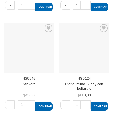
COMPRAR
COMPRAR
Stickers
Stickers
para
cantidad
pared
cantidad
Añadir
Añadir
a la
a la
lista de
lista de
deseos
deseos
HS0845
HG0124
Diario íntimo Buddy con
Stickers
bolígrafo
$
43,90
$
119,90
COMPRAR
COMPRAR