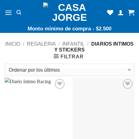
Skip
to
content
Monto mínimo de compra - $2.500
INICIO
/
REGALERIA
/
INFANTIL
/
DIARIOS INTIMOS
Y STICKERS
FILTRAR
Añadir
Añadir
a la
a la
lista de
lista de
deseos
deseos