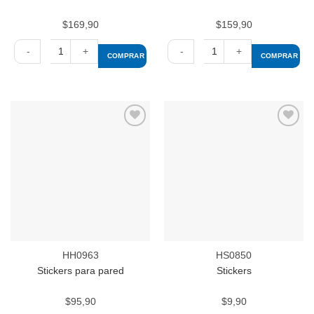
$
169,90
$
159,90
COMPRAR
COMPRAR
Stickers
Stickers
para
para
pared
pared
con
cantidad
regla
Añadir
Añadir
cantidad
a la
a la
lista de
lista de
deseos
deseos
HH0963
HS0850
Stickers para pared
Stickers
$
95,90
$
9,90