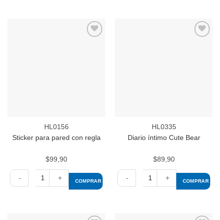
Stickers
Diario
cantidad
íntimo
Buddy
con
bolígrafo
Añadir
Añadir
cantidad
a la
a la
lista de
lista de
deseos
deseos
HL0156
HL0335
Sticker para pared con regla
Diario íntimo Cute Bear
$
99,90
$
89,90
COMPRAR
COMPRAR
Sticker
Diario
para
íntimo
pared
Cute