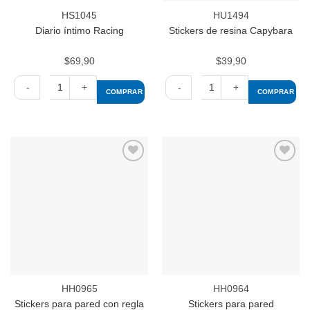
HS1045
HU1494
Diario íntimo Racing
Stickers de resina Capybara
$
69,90
$
39,90
COMPRAR
COMPRAR
Diario
Stickers
íntimo
de
Racing
resina
cantidad
Capybara
cantidad
Añadir
Añadir
a la
a la
lista de
lista de
deseos
deseos
HH0965
HH0964
Stickers para pared con regla
Stickers para pared