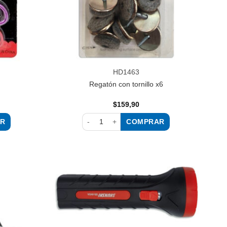
HD1463
Regatón con tornillo x6
$
159,90
R
COMPRAR
Regatón con tornillo x6 cantidad
Añadir
Añadir
a la
a la
lista de
lista de
deseos
deseos