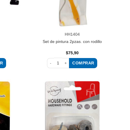
HH1404
Set de pintura 2pzas. con rodillo
$
75,90
R
COMPRAR
Set de pintura 2pzas. con rodillo cantidad
Añadir
Añadir
a la
a la
lista de
lista de
deseos
deseos