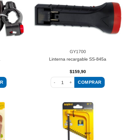
GY1700
a
Linterna recargable SS-845a
$
159,90
R
COMPRAR
ntidad
Linterna recargable SS-845a cantidad
Añadir
Añadir
a la
a la
lista de
lista de
deseos
deseos