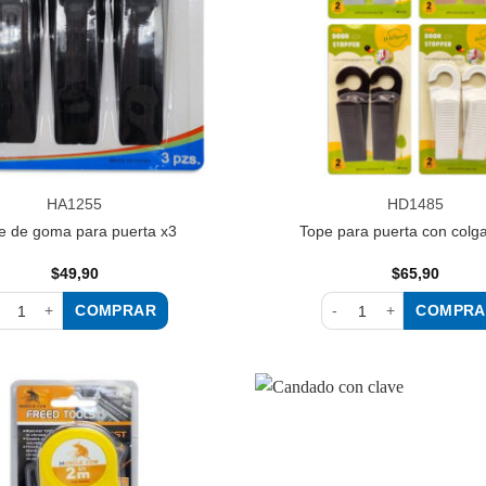
HA1255
HD1485
e de goma para puerta x3
Tope para puerta con colg
$
49,90
$
65,90
COMPRAR
COMPRA
pe de goma para puerta x3 cantidad
Tope para puerta con co
Añadir
a la
lista de
deseos