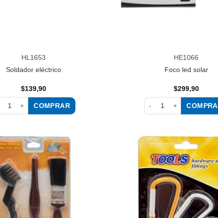
HL1653
HE1066
Soldador eléctrico
Foco led solar
$
139,90
$
299,90
COMPRAR
COMPRA
ldador eléctrico cantidad
Foco led solar cantidad
Añadir
a la
lista de
deseos