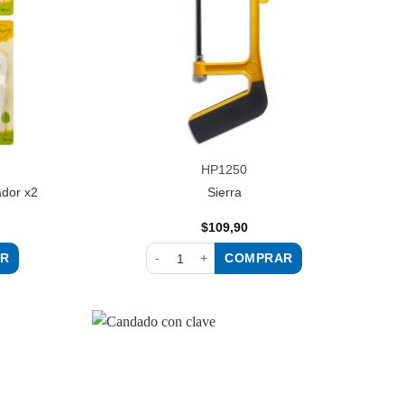
HP1250
ador x2
Sierra
$
109,90
R
COMPRAR
lgador x2 cantidad
Sierra cantidad
Añadir
Añadir
a la
a la
lista de
lista de
deseos
deseos