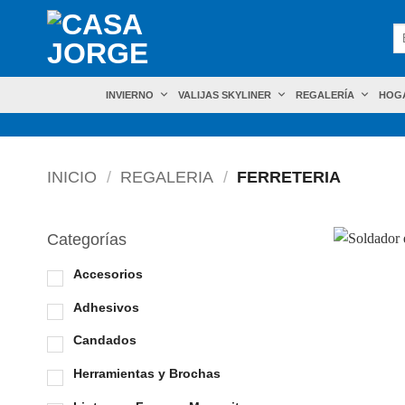
Skip
Bu
to
po
content
INVIERNO
VALIJAS SKYLINER
REGALERÍA
HOG
INICIO
/
REGALERIA
/
FERRETERIA
Categorías
Accesorios
Adhesivos
Candados
Herramientas y Brochas