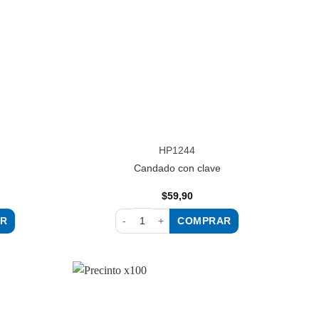
HP1244
Candado con clave
$
59,90
R
COMPRAR
idad
Candado con clave cantidad
Añadir
Añadir
a la
a la