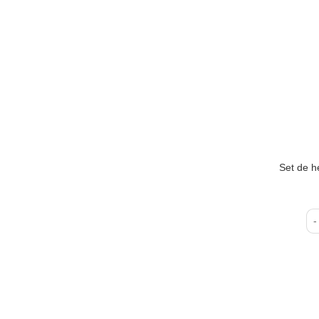
Set de h
Se