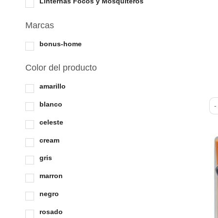
Linternas Focos y Mosquiteros
Marcas
bonus-home
Color del producto
amarillo
blanco
So
celeste
cream
gris
marron
negro
rosado