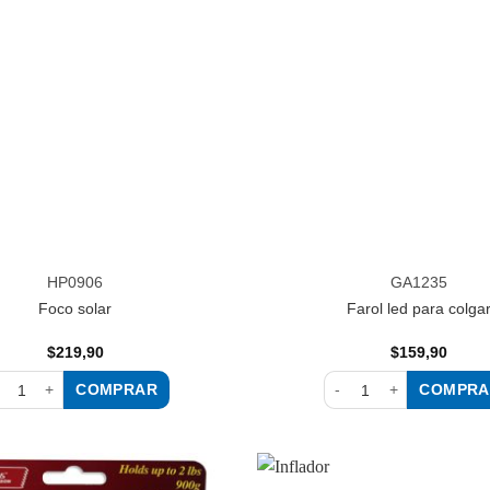
a la
lista de
deseos
HP0906
GA1235
Foco solar
Farol led para colga
$
219,90
$
159,90
COMPRAR
COMPRA
co solar cantidad
Farol led para colgar ca