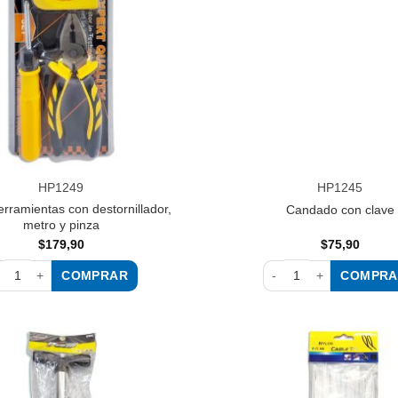
HP1249
HP1245
erramientas con destornillador,
Candado con clave
metro y pinza
$
179,90
$
75,90
COMPRAR
COMPRA
t de herramientas con destornillador, metro y pinza cantidad
Candado con clave cant
Añadir
a la