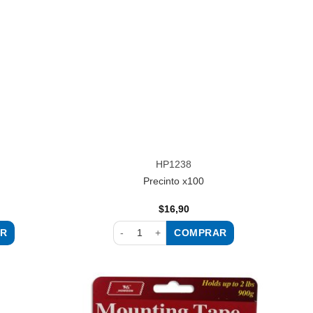
lista de
lista de
deseos
deseos
HP1238
Precinto x100
$
16,90
R
COMPRAR
idad
Precinto x100 cantidad
Añadir
Añadir