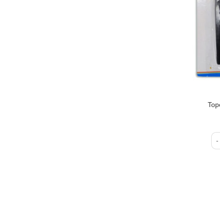
Top
To