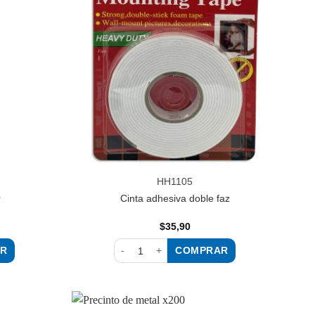
a la
a la
lista de
lista de
deseos
deseos
HH1105
r
Cinta adhesiva doble faz
$
35,90
R
COMPRAR
ntidad
Cinta adhesiva doble faz cantidad