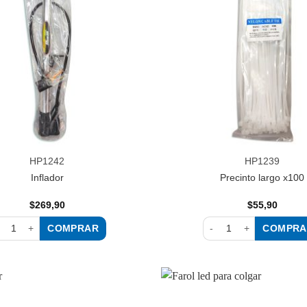
lista de
deseos
HP1242
HP1239
Inflador
Precinto largo x100
$
269,90
$
55,90
COMPRAR
COMPRA
lador cantidad
Precinto largo x100 cant
Añadir