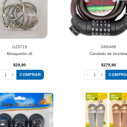
GZ0719
GM0488
Mosquetón x6
Candado de biciclet
$
29,90
$
279,90
COMPRAR
COMPRA
squetón x6 cantidad
Candado de bicicleta ca
Añadir
a la
lista de
deseos