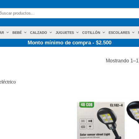
scar
r:
AR
BEBÉ
CALZADO
JUGUETES
COTILLÓN
ESCOLARES
Monto mínimo de compra - $2.500
Mostrando 1–12
Añadir
a la
lista de
deseos