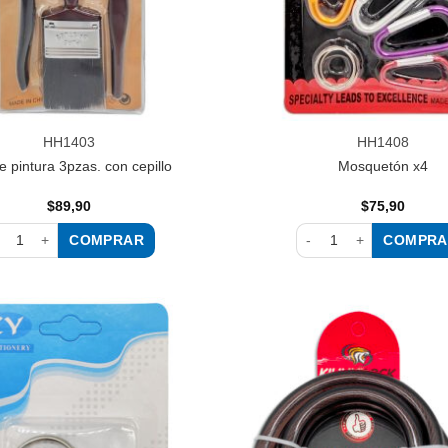
HH1403
HH1408
e pintura 3pzas. con cepillo
Mosquetón x4
$
89,90
$
75,90
COMPRAR
COMPRA
 de pintura 3pzas. con cepillo cantidad
Mosquetón x4 cantidad
Añadir
a la
lista de
deseos