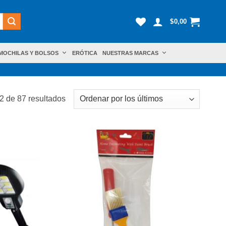
$
0,00
MOCHILAS Y BOLSOS
ERÓTICA
NUESTRAS MARCAS
Ordenado
 de 87 resultados
por
los
últimos
Añadir
Añadir
a la
a la
lista de
lista de
deseos
deseos