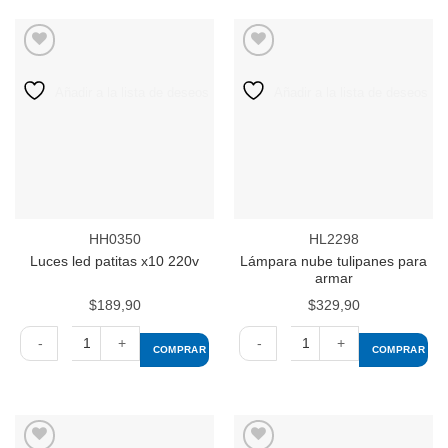
foto
foto
The
The
Nature
Nature
cantidad
cantidad
Añadir a la lista de deseos
Añadir a la lista de deseos
HH0350
HL2298
Lámpara nube tulipanes para
Luces led patitas x10 220v
armar
$
189,90
$
329,90
COMPRAR
COMPRAR
Luces
Lámpara
led
nube
patitas
tulipanes
x10
para