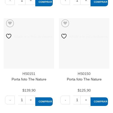
COMPRAR
COMPRAR
Porta
Porta
foto
foto
Iron
Iron
cantidad
cantidad
Añadir a la lista de deseos
Añadir a la lista de deseos
HS0151
HS0150
Porta foto The Nature
Porta foto The Nature
$
139,90
$
125,90
COMPRAR
COMPRAR
Porta
Porta