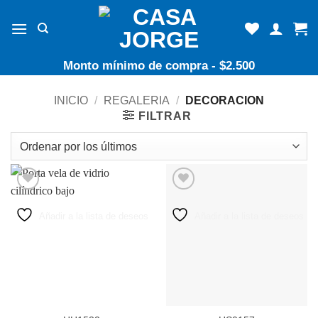
Skip
to
content
Monto mínimo de compra - $2.500
INICIO
/
REGALERIA
/
DECORACION
FILTRAR
Añadir a la lista de deseos
Añadir a la lista de deseos