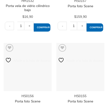
HH1532
HS0157
Porta vela de vidrio cilíndrico
Porta foto Scene
bajo
$
16,90
$
159,90
COMPRAR
COMPRAR
Porta
Porta
vela
foto
de
Scene
vidrio
cantidad
cilíndrico
bajo
Añadir a la lista de deseos
Añadir a la lista de deseos
cantidad
HS0156
HS0155
Porta foto Scene
Porta foto Scene