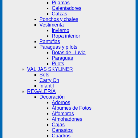
Pijamas
Calentadores
Calzas
Ponchos y chales
Vestimenta
Invierno
Ropa interior
Pantuflas
Paraguas y pilots
Botas de Lluvia
Paraguas
Pilots
VALIJAS SKYLINER
Sets
Carry On
Infantil
REGALERÍA
Decoración
Adornos
Álbumes de Fotos
Alfombras
Almohadones
Cajas
Canastos
Cuadros