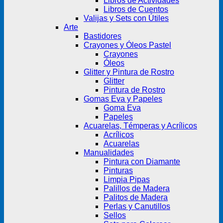
Libros de Actividades
Libros de Cuentos
Valijas y Sets con Útiles
Arte
Bastidores
Crayones y Óleos Pastel
Crayones
Óleos
Glitter y Pintura de Rostro
Glitter
Pintura de Rostro
Gomas Eva y Papeles
Goma Eva
Papeles
Acuarelas, Témperas y Acrílicos
Acrílicos
Acuarelas
Manualidades
Pintura con Diamante
Pinturas
Limpia Pipas
Palillos de Madera
Palitos de Madera
Perlas y Canutillos
Sellos