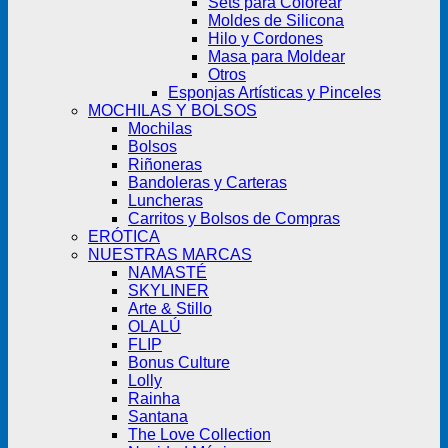
Sets para Colorear
Moldes de Silicona
Hilo y Cordones
Masa para Moldear
Otros
Esponjas Artísticas y Pinceles
MOCHILAS Y BOLSOS
Mochilas
Bolsos
Riñoneras
Bandoleras y Carteras
Luncheras
Carritos y Bolsos de Compras
ERÓTICA
NUESTRAS MARCAS
NAMASTÉ
SKYLINER
Arte & Stillo
OLALÚ
FLIP
Bonus Culture
Lolly
Rainha
Santana
The Love Collection