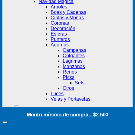
Navidad Mágica
Árboles
Boas y Cadenas
Cintas y Moñas
Coronas
Decoración
Esferas
Punteros
Adornos
Campanas
Colgantes
Lagrimas
Manzanas
Renos
Picks
Sets
Otros
Luces
Velas y Portavelas
Monto mínimo de compra - $2.500