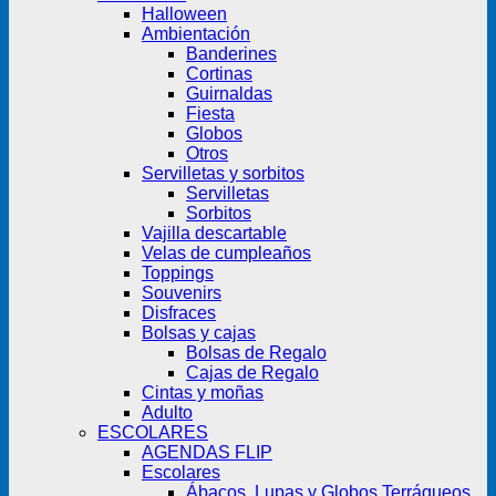
Halloween
Ambientación
Banderines
Cortinas
Guirnaldas
Fiesta
Globos
Otros
Servilletas y sorbitos
Servilletas
Sorbitos
Vajilla descartable
Velas de cumpleaños
Toppings
Souvenirs
Disfraces
Bolsas y cajas
Bolsas de Regalo
Cajas de Regalo
Cintas y moñas
Adulto
ESCOLARES
AGENDAS FLIP
Escolares
Ábacos, Lupas y Globos Terráqueos