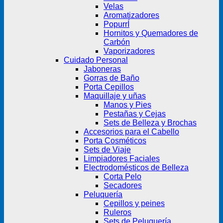
Velas
Aromatizadores
PopurrÍ
Hornitos y Quemadores de
Carbón
Vaporizadores
Cuidado Personal
Jaboneras
Gorras de Baño
Porta Cepillos
Maquillaje y uñas
Manos y Pies
Pestañas y Cejas
Sets de Belleza y Brochas
Accesorios para el Cabello
Porta Cosméticos
Sets de Viaje
Limpiadores Faciales
Electrodomésticos de Belleza
Corta Pelo
Secadores
Peluquería
Cepillos y peines
Ruleros
Sets de Peluquería