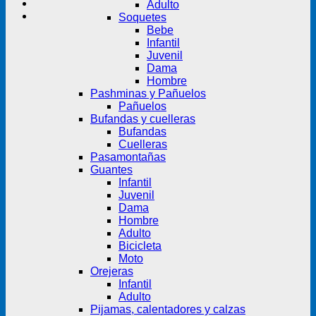
Adulto
Soquetes
Bebe
Infantil
Juvenil
Dama
Hombre
Pashminas y Pañuelos
Pañuelos
Bufandas y cuelleras
Bufandas
Cuelleras
Pasamontañas
Guantes
Infantil
Juvenil
Dama
Hombre
Adulto
Bicicleta
Moto
Orejeras
Infantil
Adulto
Pijamas, calentadores y calzas