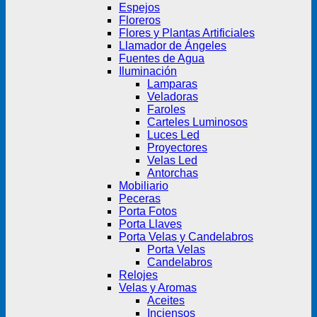
Espejos
Floreros
Flores y Plantas Artificiales
Llamador de Ángeles
Fuentes de Agua
Iluminación
Lamparas
Veladoras
Faroles
Carteles Luminosos
Luces Led
Proyectores
Velas Led
Antorchas
Mobiliario
Peceras
Porta Fotos
Porta Llaves
Porta Velas y Candelabros
Porta Velas
Candelabros
Relojes
Velas y Aromas
Aceites
Inciensos