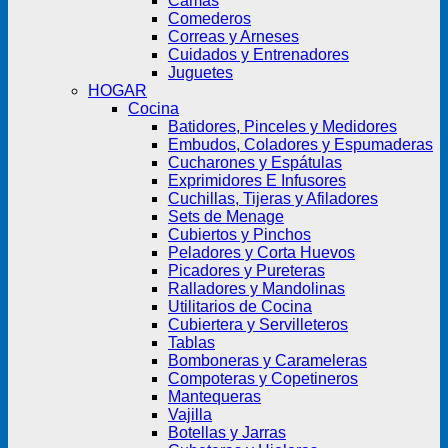
Camas
Comederos
Correas y Arneses
Cuidados y Entrenadores
Juguetes
HOGAR
Cocina
Batidores, Pinceles y Medidores
Embudos, Coladores y Espumaderas
Cucharones y Espátulas
Exprimidores E Infusores
Cuchillas, Tijeras y Afiladores
Sets de Menage
Cubiertos y Pinchos
Peladores y Corta Huevos
Picadores y Pureteras
Ralladores y Mandolinas
Utilitarios de Cocina
Cubiertera y Servilleteros
Tablas
Bomboneras y Carameleras
Compoteras y Copetineros
Mantequeras
Vajilla
Botellas y Jarras