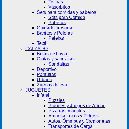
Tetinas
Vasorbitos
Sets para comidas y baberos
Sets para Comida
Baberos
Cuidado personal
Banitos y Pelelas
Pelelas
Textil
CALZADO
Botas de lluvia
Ojotas y sandalias
Sandalias
Deportivo
Pantuflas
Urbano
Zuecos de eva
JUGUETES
Infantil
Puzzles
Bloques y Juegos de Armar
Pizarras Infantiles
Amansa Locos y Fidgets
Autos, Ómnibus y Camionetas
Transportes de Carga