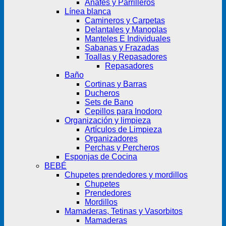
Anafes y Parrilleros
Línea blanca
Camineros y Carpetas
Delantales y Manoplas
Manteles E Individuales
Sabanas y Frazadas
Toallas y Repasadores
Repasadores
Baño
Cortinas y Barras
Ducheros
Sets de Bano
Cepillos para Inodoro
Organización y limpieza
Artículos de Limpieza
Organizadores
Perchas y Percheros
Esponjas de Cocina
BEBÉ
Chupetes prendedores y mordillos
Chupetes
Prendedores
Mordillos
Mamaderas, Tetinas y Vasorbitos
Mamaderas