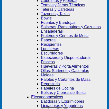
Cubeteras y Hieleras
Termos y Jarras Térmicas
Teteras y Cafeteras
Tazones y Tazas
Bowls
Fuentes y Bandejas
Salseras, Ramequines y Cazuelas
Ensaladeras
Fruteros y Centros de Mesa
Paneras
Recipientes
Luncheras
Escurridores
Especieros y Dispensadores
Frascos
Hueveras y Porta Alimentos
Ollas, Sartenes y Cacerolas
Moldes
Palotes y Cortantes de Masa
Repostería
Papeles de Cocina
Bolsas y Cierres de Bolsa
Electrodomésticos
Batidoras y Exprimidores
Licuadoras y Yogurteras