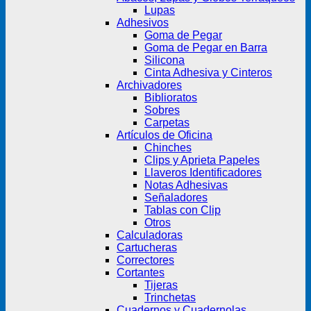
Lupas
Adhesivos
Goma de Pegar
Goma de Pegar en Barra
Silicona
Cinta Adhesiva y Cinteros
Archivadores
Biblioratos
Sobres
Carpetas
Artículos de Oficina
Chinches
Clips y Aprieta Papeles
Llaveros Identificadores
Notas Adhesivas
Señaladores
Tablas con Clip
Otros
Calculadoras
Cartucheras
Correctores
Cortantes
Tijeras
Trinchetas
Cuadernos y Cuadernolas