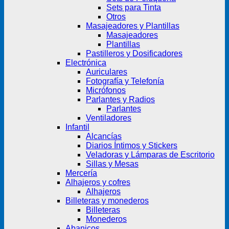
Sets para Tinta
Otros
Masajeadores y Plantillas
Masajeadores
Plantillas
Pastilleros y Dosificadores
Electrónica
Auriculares
Fotografía y Telefonía
Micrófonos
Parlantes y Radios
Parlantes
Ventiladores
Infantil
Alcancías
Diarios Íntimos y Stickers
Veladoras y Lámparas de Escritorio
Sillas y Mesas
Mercería
Alhajeros y cofres
Alhajeros
Billeteras y monederos
Billeteras
Monederos
Abanicos