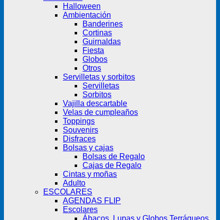
Halloween
Ambientación
Banderines
Cortinas
Guirnaldas
Fiesta
Globos
Otros
Servilletas y sorbitos
Servilletas
Sorbitos
Vajilla descartable
Velas de cumpleaños
Toppings
Souvenirs
Disfraces
Bolsas y cajas
Bolsas de Regalo
Cajas de Regalo
Cintas y moñas
Adulto
ESCOLARES
AGENDAS FLIP
Escolares
Ábacos, Lupas y Globos Terráqueos