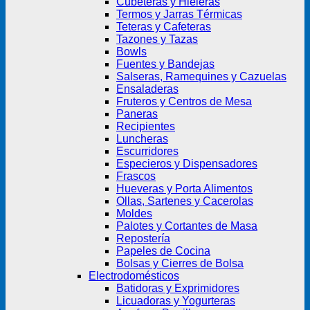
Cubeteras y Hieleras
Termos y Jarras Térmicas
Teteras y Cafeteras
Tazones y Tazas
Bowls
Fuentes y Bandejas
Salseras, Ramequines y Cazuelas
Ensaladeras
Fruteros y Centros de Mesa
Paneras
Recipientes
Luncheras
Escurridores
Especieros y Dispensadores
Frascos
Hueveras y Porta Alimentos
Ollas, Sartenes y Cacerolas
Moldes
Palotes y Cortantes de Masa
Repostería
Papeles de Cocina
Bolsas y Cierres de Bolsa
Electrodomésticos
Batidoras y Exprimidores
Licuadoras y Yogurteras