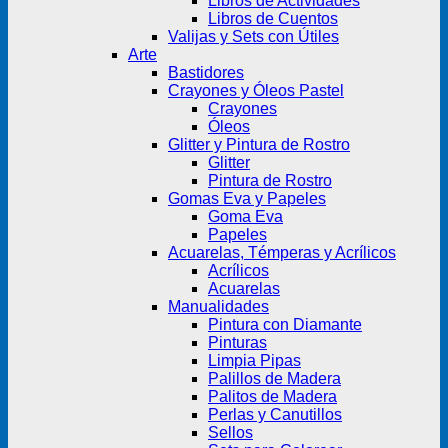
Libros de Actividades
Libros de Cuentos
Valijas y Sets con Útiles
Arte
Bastidores
Crayones y Óleos Pastel
Crayones
Óleos
Glitter y Pintura de Rostro
Glitter
Pintura de Rostro
Gomas Eva y Papeles
Goma Eva
Papeles
Acuarelas, Témperas y Acrílicos
Acrílicos
Acuarelas
Manualidades
Pintura con Diamante
Pinturas
Limpia Pipas
Palillos de Madera
Palitos de Madera
Perlas y Canutillos
Sellos