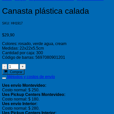
Canasta plástica calada
SKU: HH1917
$
29,90
Colores: rosado, verde agua, cream
Medidas: 22x22x5.5cm
Cantidad por caja: 300
Código de barras: 5697080901201
Canasta
plástica
Comprar
calada
Métodos y costos de envío
cantidad
Ues envío Montevideo:
Costo normal: $ 250.
Ues Pickup Centers Montevideo:
Costo normal: $ 180.
Ues envío Interior:
Costo normal: $ 280.
Ues Pickup Centers Interior: