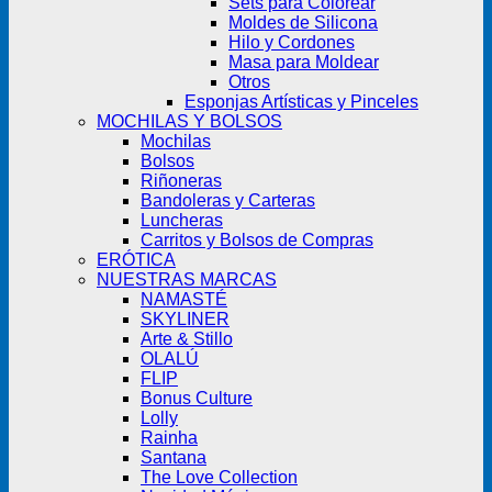
Sets para Colorear
Moldes de Silicona
Hilo y Cordones
Masa para Moldear
Otros
Esponjas Artísticas y Pinceles
MOCHILAS Y BOLSOS
Mochilas
Bolsos
Riñoneras
Bandoleras y Carteras
Luncheras
Carritos y Bolsos de Compras
ERÓTICA
NUESTRAS MARCAS
NAMASTÉ
SKYLINER
Arte & Stillo
OLALÚ
FLIP
Bonus Culture
Lolly
Rainha
Santana
The Love Collection