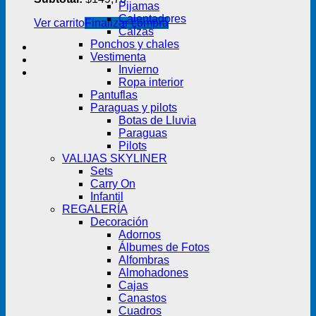
Pijamas
Calentadores
Ver carrito
Finalizar compra
Calzas
Ponchos y chales
Vestimenta
Invierno
Ropa interior
Pantuflas
Paraguas y pilots
Botas de Lluvia
Paraguas
Pilots
VALIJAS SKYLINER
Sets
Carry On
Infantil
REGALERÍA
Decoración
Adornos
Álbumes de Fotos
Alfombras
Almohadones
Cajas
Canastos
Cuadros