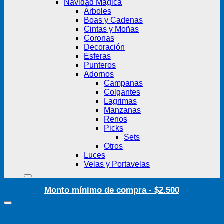
Navidad Mágica
Árboles
Boas y Cadenas
Cintas y Moñas
Coronas
Decoración
Esferas
Punteros
Adornos
Campanas
Colgantes
Lagrimas
Manzanas
Renos
Picks
Sets
Otros
Luces
Velas y Portavelas
Monto mínimo de compra - $2.500