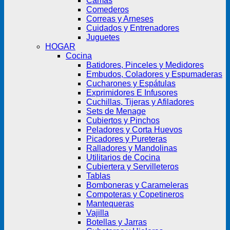
Camas
Comederos
Correas y Arneses
Cuidados y Entrenadores
Juguetes
HOGAR
Cocina
Batidores, Pinceles y Medidores
Embudos, Coladores y Espumaderas
Cucharones y Espátulas
Exprimidores E Infusores
Cuchillas, Tijeras y Afiladores
Sets de Menage
Cubiertos y Pinchos
Peladores y Corta Huevos
Picadores y Pureteras
Ralladores y Mandolinas
Utilitarios de Cocina
Cubiertera y Servilleteros
Tablas
Bomboneras y Carameleras
Compoteras y Copetineros
Mantequeras
Vajilla
Botellas y Jarras