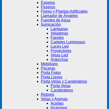
Espejos
Floreros
Flores y Plantas Artificiales
Llamador de Ángeles
Fuentes de Agua
Iluminación
Lamparas
Veladoras
Faroles
Carteles Luminosos
Luces Led
Proyectores
Velas Led
Antorchas
Mobiliario
Peceras
Porta Fotos
Porta Llaves
Porta Velas y Candelabros
Porta Velas
Candelabros
Relojes
Velas y Aromas
Aceites
Inciensos