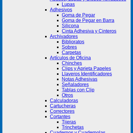
Lupas
Adhesivos
Goma de Pegar
Goma de Pegar en Barra
Silicona
Cinta Adhesiva y Cinteros
Archivadores
Biblioratos
Sobres
Carpetas
Artículos de Oficina
Chinches
Clips y Aprieta Papeles
Llaveros Identificadores
Notas Adhesivas
Señaladores
Tablas con Clip
Otros
Calculadoras
Cartucheras
Correctores
Cortantes
Tijeras
Trinchetas
Cuadernos y Cuadernolas