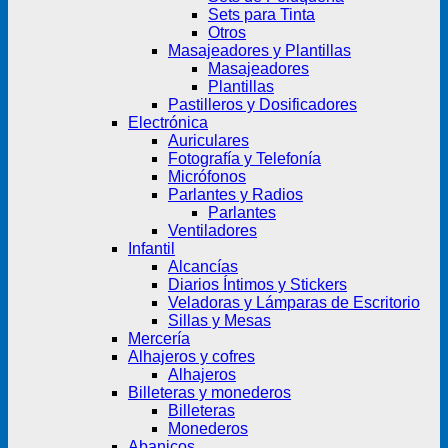
Sets para Tinta
Otros
Masajeadores y Plantillas
Masajeadores
Plantillas
Pastilleros y Dosificadores
Electrónica
Auriculares
Fotografía y Telefonía
Micrófonos
Parlantes y Radios
Parlantes
Ventiladores
Infantil
Alcancías
Diarios Íntimos y Stickers
Veladoras y Lámparas de Escritorio
Sillas y Mesas
Mercería
Alhajeros y cofres
Alhajeros
Billeteras y monederos
Billeteras
Monederos
Abanicos