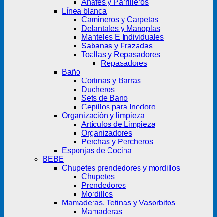
Anafes y Parrilleros
Línea blanca
Camineros y Carpetas
Delantales y Manoplas
Manteles E Individuales
Sabanas y Frazadas
Toallas y Repasadores
Repasadores
Baño
Cortinas y Barras
Ducheros
Sets de Bano
Cepillos para Inodoro
Organización y limpieza
Artículos de Limpieza
Organizadores
Perchas y Percheros
Esponjas de Cocina
BEBÉ
Chupetes prendedores y mordillos
Chupetes
Prendedores
Mordillos
Mamaderas, Tetinas y Vasorbitos
Mamaderas