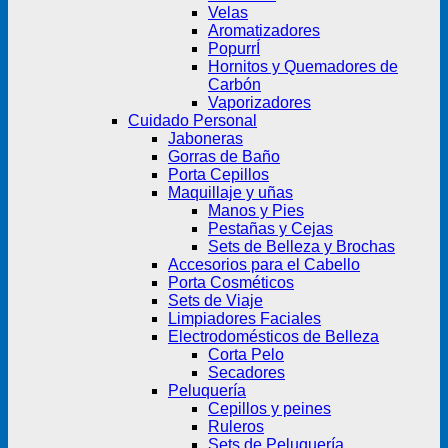
Velas
Aromatizadores
PopurrÍ
Hornitos y Quemadores de
Carbón
Vaporizadores
Cuidado Personal
Jaboneras
Gorras de Baño
Porta Cepillos
Maquillaje y uñas
Manos y Pies
Pestañas y Cejas
Sets de Belleza y Brochas
Accesorios para el Cabello
Porta Cosméticos
Sets de Viaje
Limpiadores Faciales
Electrodomésticos de Belleza
Corta Pelo
Secadores
Peluquería
Cepillos y peines
Ruleros
Sets de Peluquería