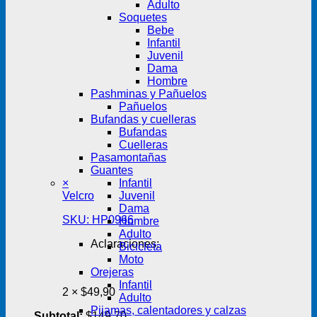
Adulto
Soquetes
Bebe
Infantil
Juvenil
Dama
Hombre
Pashminas y Pañuelos
Pañuelos
Bufandas y cuelleras
Bufandas
Cuelleras
Pasamontañas
Guantes
×
Infantil
Velcro
Juvenil
Dama
SKU: HP0966
Hombre
Adulto
Aclaraciones:
Bicicleta
Moto
Orejeras
Infantil
2 ×
$
49,90
Adulto
Pijamas, calentadores y calzas
Subtotal:
$
149,70