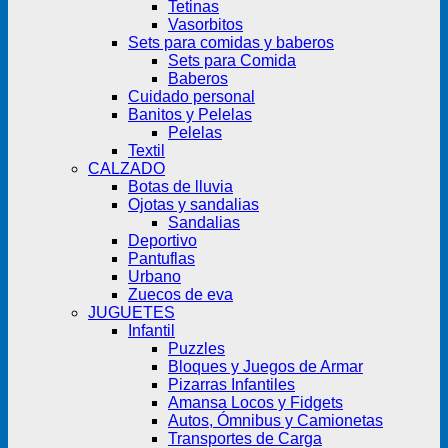
Tetinas
Vasorbitos
Sets para comidas y baberos
Sets para Comida
Baberos
Cuidado personal
Banitos y Pelelas
Pelelas
Textil
CALZADO
Botas de lluvia
Ojotas y sandalias
Sandalias
Deportivo
Pantuflas
Urbano
Zuecos de eva
JUGUETES
Infantil
Puzzles
Bloques y Juegos de Armar
Pizarras Infantiles
Amansa Locos y Fidgets
Autos, Ómnibus y Camionetas
Transportes de Carga