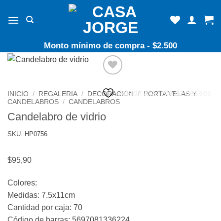
Skip
to
content
Monto mínimo de compra - $2.500
Añadir a la lista de deseos
INICIO
/
REGALERIA
/
DECORACION
/
PORTA VELAS Y
CANDELABROS
/
CANDELABROS
Candelabro de vidrio
SKU: HP0756
$
95,90
Colores:
Medidas: 7.5x11cm
Cantidad por caja: 70
Código de barras: 5697081336224