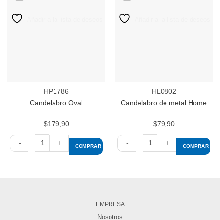
Añadir a la lista de deseos
Añadir a la lista de deseos
HP1786
HL0802
Candelabro Oval
Candelabro de metal Home
$
179,90
$
79,90
COMPRAR
COMPRAR
Candelabro
Candelabro
Oval
de
cantidad
metal
Home
cantidad
EMPRESA
Nosotros