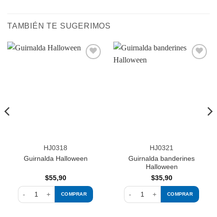
TAMBIÉN TE SUGERIMOS
Añadir
Añadir
a la
a la
lista de
lista de
deseos
deseos
HJ0318
HJ0321
Guirnalda banderines
Guirnalda Halloween
Halloween
$
55,90
$
35,90
COMPRAR
COMPRAR
idad
Guirnalda Halloween cantidad
Guirnalda banderines Halloween 