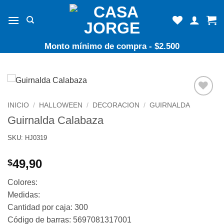
Skip
to
content
Monto mínimo de compra - $2.500
Añadir
INICIO
/
HALLOWEEN
/
DECORACION
/
GUIRNALDA
a la
Guirnalda Calabaza
lista de
deseos
SKU: HJ0319
49,90
$
Colores:
Medidas:
Cantidad por caja: 300
Código de barras: 5697081317001