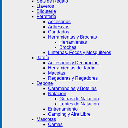
Sets de Regalo
Llaveros
Bijouterie
Ferretería
Accesorios
Adhesivos
Candados
Herramientas y Brochas
Herramientas
Brochas
Linternas, Focos y Mosquiteros
Jardín
Accesorios y Decoración
Herramientas de Jardín
Macetas
Regaderas y Regadores
Deporte
Caramanolas y Botellas
Natacion
Gorras de Natacion
Lentes de Natacion
Entrenamiento
Camping y Aire Libre
Mascotas
Camas