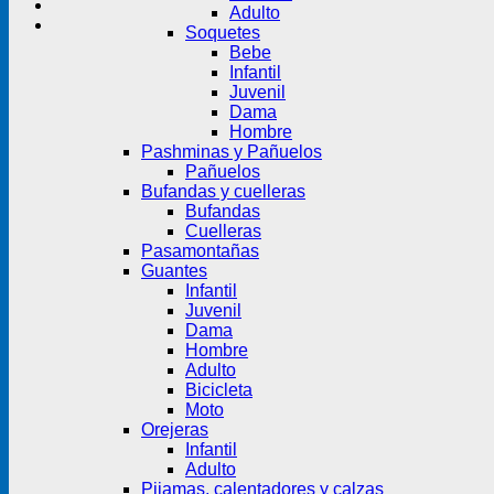
Adulto
Soquetes
Bebe
Infantil
Juvenil
Dama
Hombre
Pashminas y Pañuelos
Pañuelos
Bufandas y cuelleras
Bufandas
Cuelleras
Pasamontañas
Guantes
Infantil
Juvenil
Dama
Hombre
Adulto
Bicicleta
Moto
Orejeras
Infantil
Adulto
Pijamas, calentadores y calzas