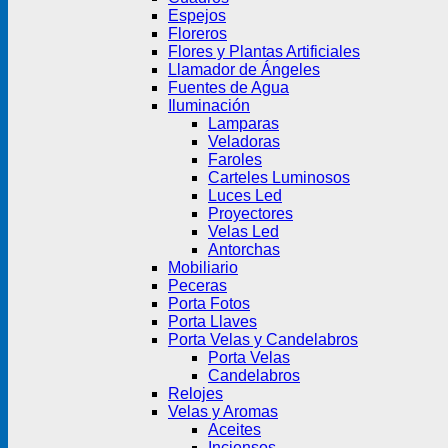
Espejos
Floreros
Flores y Plantas Artificiales
Llamador de Ángeles
Fuentes de Agua
Iluminación
Lamparas
Veladoras
Faroles
Carteles Luminosos
Luces Led
Proyectores
Velas Led
Antorchas
Mobiliario
Peceras
Porta Fotos
Porta Llaves
Porta Velas y Candelabros
Porta Velas
Candelabros
Relojes
Velas y Aromas
Aceites
Inciensos