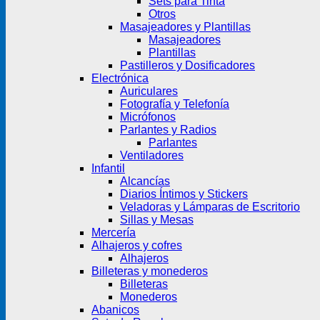
Sets para Tinta
Otros
Masajeadores y Plantillas
Masajeadores
Plantillas
Pastilleros y Dosificadores
Electrónica
Auriculares
Fotografía y Telefonía
Micrófonos
Parlantes y Radios
Parlantes
Ventiladores
Infantil
Alcancías
Diarios Íntimos y Stickers
Veladoras y Lámparas de Escritorio
Sillas y Mesas
Mercería
Alhajeros y cofres
Alhajeros
Billeteras y monederos
Billeteras
Monederos
Abanicos