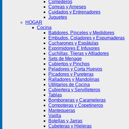
Comederos
Correas y Arneses
Cuidados y Entrenadores
Juguetes
HOGAR
Cocina
Batidores, Pinceles y Medidores
Embudos, Coladores y Espumaderas
Cucharones y Espátulas
Exprimidores E Infusores
Cuchillas, Tijeras y Afiladores
Sets de Menage
Cubiertos y Pinchos
Peladores y Corta Huevos
Picadores y Pureteras
Ralladores y Mandolinas
Utilitarios de Cocina
Cubiertera y Servilleteros
Tablas
Bomboneras y Carameleras
Compoteras y Copetineros
Mantequeras
Vajilla
Botellas y Jarras
Cubeteras y Hieleras