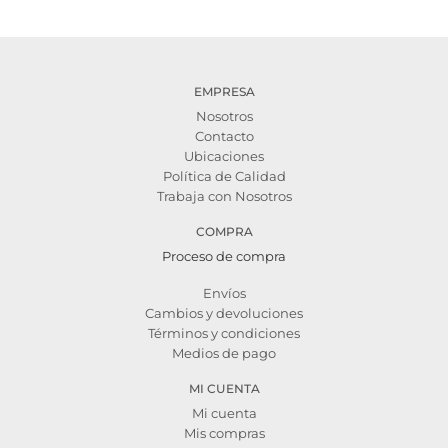
Set
Set
de
de
ping
ping
pong
pong
en
cantidad
EMPRESA
blister
Nosotros
cantidad
Contacto
Ubicaciones
Política de Calidad
Trabaja con Nosotros
COMPRA
Proceso de compra
Envíos
Cambios y devoluciones
Términos y condiciones
Medios de pago
MI CUENTA
Mi cuenta
Mis compras