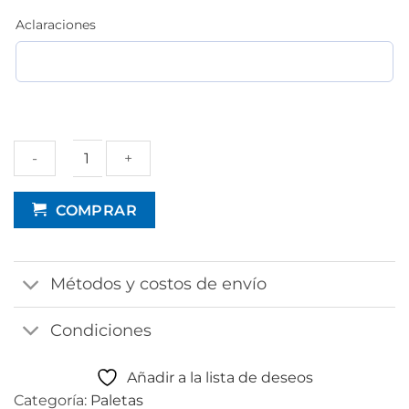
Aclaraciones
Set
COMPRAR
de
raquetas
en
Métodos y costos de envío
bolsa
cantidad
Condiciones
Añadir a la lista de deseos
Categoría:
Paletas