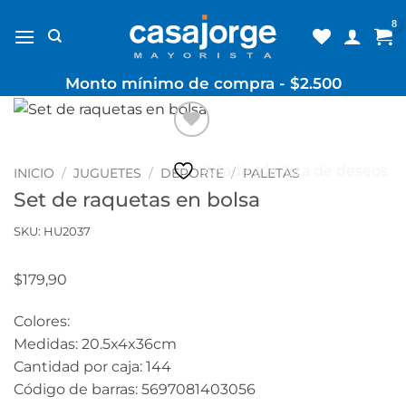
Skip
to
content
Monto mínimo de compra - $2.500
Añadir a la lista de deseos
INICIO
/
JUGUETES
/
DEPORTE
/
PALETAS
Set de raquetas en bolsa
SKU: HU2037
$
179,90
Colores:
Medidas: 20.5x4x36cm
Cantidad por caja: 144
Código de barras: 5697081403056